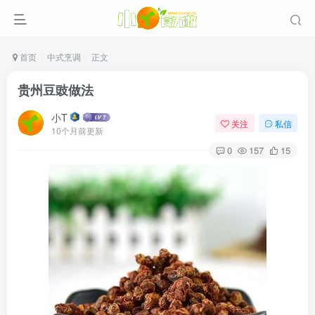
首页
中式烹调
正文
贵州豆豉做法
小T
关注
私信
10个月前更新
0
157
15